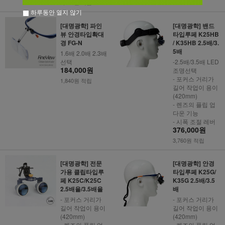
2,980원 적립
하루동안 열지 않기
[대명광학] 파인
[대명광학] 밴드
뷰 안경타입확대
타입루페 K25HB
경 FG-N
/ K35HB 2.5배/3.
5배
1.6배 2.0배 2.3배
선택
-2.5배/3.5배 LED
184,000원
조명선택
- 포커스 거리가
1,840원 적립
길어 작업이 용이
(420mm)
- 렌즈의 플립 업
다운 기능
- 시폭 조절 레버
376,000원
3,760원 적립
[대명광학] 전문
[대명광학] 안경
가용 클립타입루
타입루페 K25G/
페 K25C/K25C
K35G 2.5배/3.5
2.5배율/3.5배율
배
- 포커스 거리가
- 포커스 거리가
길어 작업이 용이
길어 작업이 용이
(420mm)
(420mm)
- 렌즈의 플립 업
- 렌즈의 플립 업