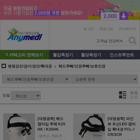
로그인
회원가입
마이페이지
카테고리 전체보기
혈압측정기
혈당측정기
인스트루먼트
병원검진/검이/검안/확대경
헤드루뻬/안경루뻬/보호안경
정렬
[대명광학] 헤드
[대명광학] 파인
캡타입 루페 K25
뷰 유선LED 캡타
HK / K35HK
입 확대경 FCL-1
CR/3CR
-포커스 거리가