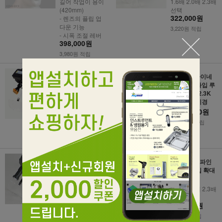
길어 작업이 용이
1.6배 2.0배 2.3배
(420mm)
선택
322,000원
- 렌즈의 플립 업
다운 기능
3,220원 적립
- 시폭 조절 레버
398,000원
3,980원 적립
[대명광학] 파인
[HEINE] 하이네
뷰 무선 LED 밴드
헤드밴드 타입 루
타입확대경 FBL-
뻬 2.3배 C2.3K
5CR
의료용 현미경
1,070,000원
1.6배 2.0배 2.3배
선택
10,700원 적립
508,000원
5,080원 적립
[대명광학] 파인
[대명광학] 파인
뷰 유선 LED 밴드
뷰 밴드타입 확대
타입 확대경 FBL-
경 FB-N
1CR/3CR
1.6배 2.0배 2.3배
1.6배 2.0배 2.3배
선택
192,000원
선택
298,000원
1,920원 적립