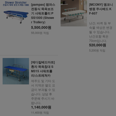
[pampas] 팜파스
[MCONY] 엠코니
전동식 목욕보조
병원 주사베드 K
기 샤워트롤리 P
F-607
SS1000 (Showe
r Trollery)
난간, 바퀴 등 부
5,500,000원
속물 색상은 변경
될 수 있습니다.
55,000원 적립
난간포함 폭은
70cm입니다.
520,000원
5,200원 적립
[메디칼베드마트]
환자 목욕침대 S
M315 샤워트롤
리/스트레쳐카
제주도 및 기타 도
서 지역은 별도 요
금이 부과될 수 있
습니다. 상담 후
주문해 주시기 바
랍니다.
1,140,000원
11,400원 적립