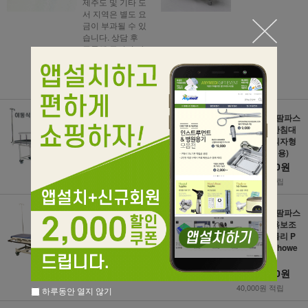
제주도 및 기타 도
서 지역은 별도 요
금이 부과될 수 있
습니다. 상담 후
주문해 주시기 바
랍니다.
2,460,000원
24,600원 적립
[pampas] 팜파스
[pampas] 팜파스
이동식 운반침대
이동식 운반침대
MB-800
MB-900 (의자형
과침대형겸용)
840,000원
1,450,000원
8,400원 적립
14,500원 적립
[pampas] 팜파스
[pampas] 팜파스
이동식 운반침대
수동식 목욕보조
MB-1000 (높낮
기 샤워트롤리 P
이 유압 조절)
SS2000 (Showe
r Trollery)
1,960,000원
4,000,000원
19,600원 적립
40,000원 적립
하루동안 열지 않기