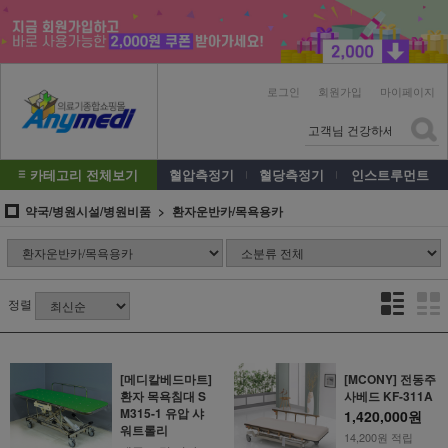
로그인
회원가입
마이페이지
카테고리 전체보기
혈압측정기
혈당측정기
인스트루먼트
약국/병원시설/병원비품
환자운반카/목욕용카
정렬
[메디칼베드마트]
[MCONY] 전동주
환자 목욕침대 S
사베드 KF-311A
M315-1 유압 샤
1,420,000원
워트롤리
14,200원 적립