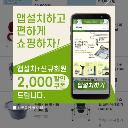
60,000원
24,000원
600원 적립
240원 적립
[현대의료산업]
[베스트케어] 피
국산 레자시트 미
딩백 1000ml
니 좌변기 (SA-C
4,500원
10)
40원 적립
52,000원
520원 적립
[진산] 보급형 접
[대세엠케어] 구
이식 좌변기 KY-8
동형 좌변기 CA6
94
13
71,000원
230,000원
710원 적립
2,300원 적립
[현대의료산업]
[대세엠케어] 스
좌변기용 변기통
틸 접이식좌변기
하루동안 열지 않기
CA618A
6,000원
60원 적립
목욕의자 사용가
능