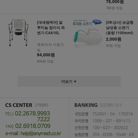
78,000원
780원 적립
[대세엠케어] 알
[OK상사] 보급형
루미늄 접이식 좌
남성용 소변기
변기 CA616L
(용량 1100mml)
2,000원
목욕의자 사용가
20원 적립
능
94,000원
940원 적립
더보기 ▼