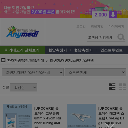
로그인
회원가입
마이페이지
카테고리 전체보기
혈압측정기
혈당측정기
인스트루먼트
환자간병/욕창/목욕/침대
좌변기/대변기/소변기/소변백
정렬
[UROCARE] 유
[UROCARE] 유
로케어 고무튜빙
로케어 레그백 스
8mm x 45cm Ru
트랩 Uro-Leg Ba
bber Tubing #60
g Strap #6350
16