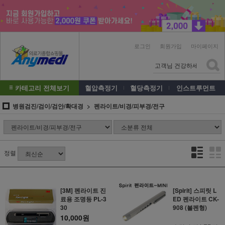
로그인
회원가입
마이페이지
카테고리 전체보기
혈압측정기
혈당측정기
인스트루먼트
병원검진/검이/검안/확대경
펜라이트/비경/피부경/전구
정렬
[3M] 펜라이트 진
[Spirit] 스피릿 L
료용 조명등 PL-3
ED 펜라이트 CK-
30
908 (볼펜형)
10,000원