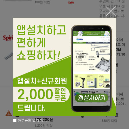
수명이 긴 LED전
100원 적립
구를 사용하여 전
구교체의 번거로
움을 줄였습니다.
15,000원
150원 적립
[Spirit] 스피릿 펜
[HEINE] 하이네
라이트 CK-909
LED 펜라이트 미
(터치식/볼펜식겸
니3000 D73M
용)
(중) D-001.73.10
9
118,000원
현재 색상은 골드
입니다.
1,180원 적립
15,000원
150원 적립
[HEINE] 하이네
[HEINE] 하이네
LED 펜라이트 미
LED 이어라이트
니3000 D73L
미니3000 D-001.
(대) D-001.73.13
73.103
1
138,000원
120,000원
하루동안 열지 않기
1,380원 적립
1,200원 적립