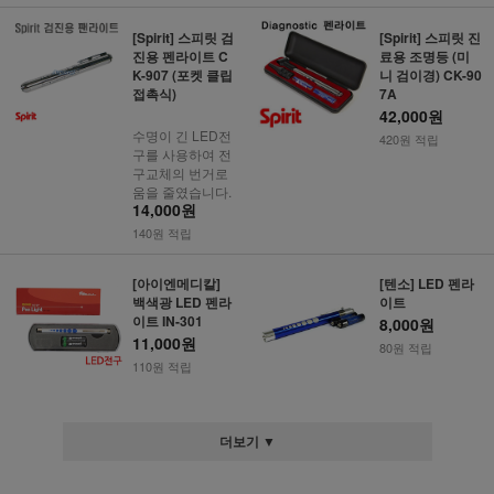
[Spirit] 스피릿 검
[Spirit] 스피릿 진
진용 펜라이트 C
료용 조명등 (미
K-907 (포켓 클립
니 검이경) CK-90
접촉식)
7A
42,000원
수명이 긴 LED전
420원 적립
구를 사용하여 전
구교체의 번거로
움을 줄였습니다.
14,000원
140원 적립
[아이엔메디칼]
[텐소] LED 펜라
백색광 LED 펜라
이트
이트 IN-301
8,000원
11,000원
80원 적립
110원 적립
더보기 ▼