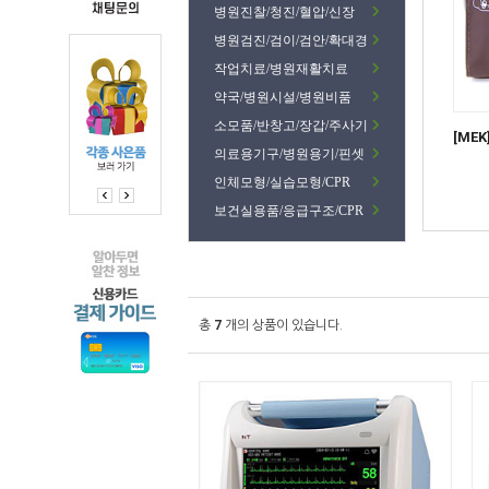
병원진찰/청진/혈압/신장
병원검진/검이/검안/확대경
작업치료/병원재활치료
약국/병원시설/병원비품
소모품/반창고/장갑/주사기
[ME
의료용기구/병원용기/핀셋
인체모형/실습모형/CPR
보건실용품/응급구조/CPR
총
7
개의 상품이 있습니다.