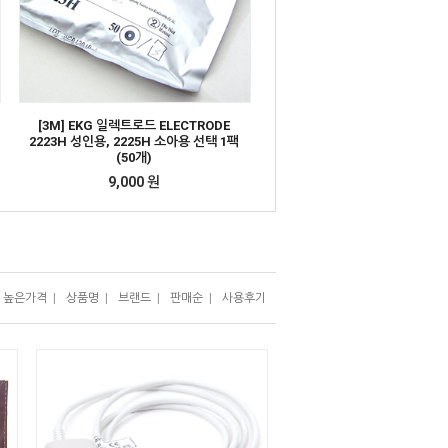
[3M] EKG 일렉트로드 ELECTRODE
2223H 성인용, 2225H 소아용 선택 1팩
(50개)
9,000 원
높은가격
|
상품명
|
브랜드
|
판매순
|
사용후기