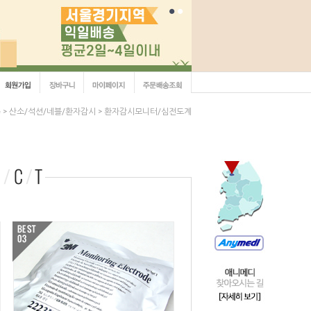
e
산소/석션/네블/환자감시
환자감시모니터/심전도계
>
>