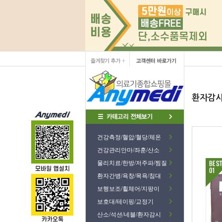
환자감시
건강측정/혈압/혈당/체온
건강관리안마/좌훈/산소
물리치료/한방/저주파/찜질
환자간병/욕창/목욕/침대
보행보조/휠체어/지팡이
보호대/테이핑/교정기
산소/석션/네블/환자감시