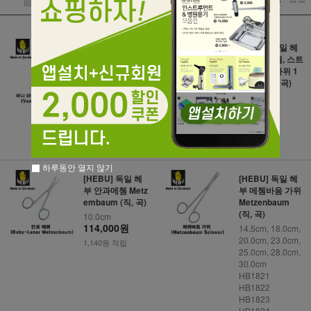
0[HEBU] 독일 헤
[HEBU] 독일 헤
부 바나 마이크로
부 안과메쳄, 스트
가위 Vannas
라비무스 가위 1
1.5cm (직, 곡)
HB7380
HB7381
11.5cm
412,000원
HB1888
HB1889
4,120원 적립
97,000원
970원 적립
하루동안 열지 않기
[HEBU] 독일 헤
[HEBU] 독일 헤
부 안과메쳄 Metz
부 메쳄바움 가위
embaum (직, 곡)
Metzenbaum
(직, 곡)
10.0cm
114,000원
14.5cm, 18.0cm,
20.0cm, 23.0cm,
1,140원 적립
25.0cm, 28.0cm,
30.0cm
HB1821
HB1822
HB1823
HB1824