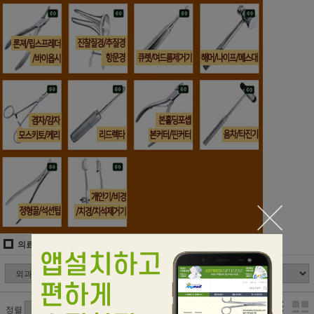
의료용기구/병원용기/핀셋
외과가위/붕대가위/안과가위
정렬