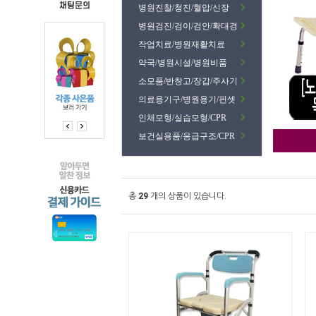
병원진찰/청진/혈압/신장
병원검진/검이/검안/확대경
작업치료/병원재활치료
약국/병원시설/병원비품
소모품/반창고/장갑/주사기
의료용기구/병원용기/핀셋
인체모형/실습모형/CPR
보건실용품/응급구조/CPR
총
29
개의 상품이 있습니다.