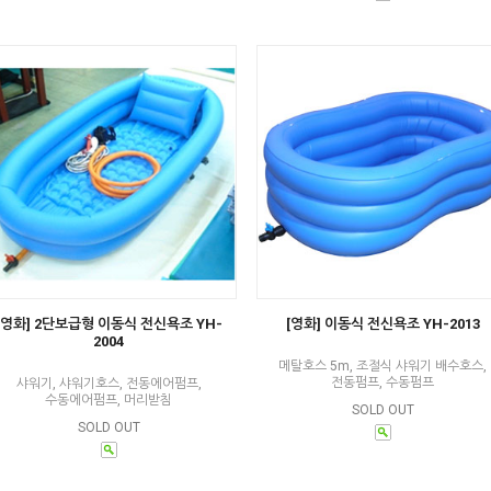
[영화] 2단보급형 이동식 전신욕조 YH-
[영화] 이동식 전신욕조 YH-2013
2004
메탈호스 5m, 조절식 샤워기 배수호스,
전동펌프, 수동펌프
샤워기, 샤워기호스, 전동에어펌프,
수동에어펌프, 머리받침
SOLD OUT
SOLD OUT