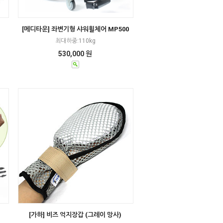
[메디타운] 좌변기형 샤워휠체어 MP500
최대하중:110kg
530,000 원
[가하] 비즈 억지장갑 (그레이 망사)