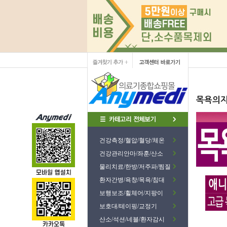
목욕의자
건강측정/혈압/혈당/체온
건강관리안마/좌훈/산소
물리치료/한방/저주파/찜질
환자간병/욕창/목욕/침대
보행보조/휠체어/지팡이
보호대/테이핑/교정기
산소/석션/네블/환자감시