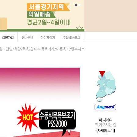
환자간병/욕창/목욕/침대
목욕의자/이동욕조/방수시트
>