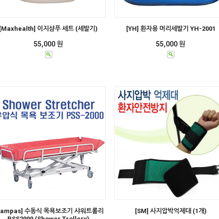
[Maxhealth] 이지샴푸 세트 (세발기)
[YH] 환자용 머리세발기 YH-2001
55,000 원
55,000 원
Pampas] 수동식 목욕보조기 샤워트롤리
[SM] 사지압박억제대 (1개)
PSS2000 (Shower Trollery)