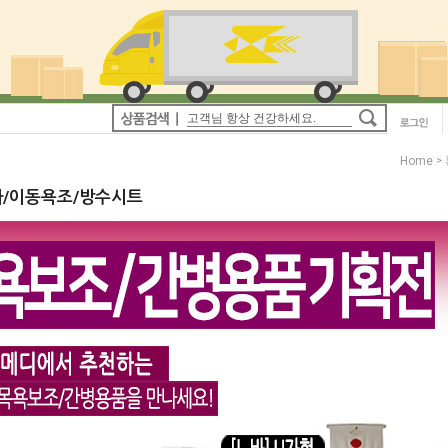
Home
>
/이동욕조/방수시트