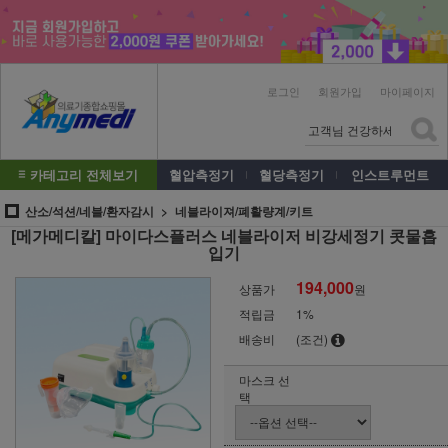
로그인
회원가입
마이페이지
카테고리 전체보기
혈압측정기
혈당측정기
인스트루먼트
산소/석션/네블/환자감시
네블라이져/폐활량계/키트
[메가메디칼] 마이다스플러스 네블라이저 비강세정기 콧물흡
입기
194,000
상품가
원
적립금
1%
배송비
(조건)
마스크 선
택