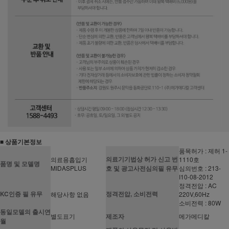
■ 상품기본정보
품목허가 : 제허 1-
의료기기법상 허가 신고 번
의료용흡입기
1110호
품명 및 모델명
MIDASPLUS
호 및 광고사전심의필 유무
심의번호 : 213-
I10-08-2012
정격전압 : AC
KC인증 필 유무
정격전압, 소비전력
해당사항 없음
220V,60Hz
소비전력 : 80W
동일모델의 출시연
별도표기
제조자
메가메디칼
월