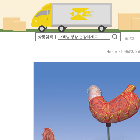
>
Home
인체모형/실습