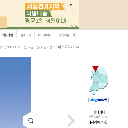
>
> [3B] 위모형 (K15)
모형/CPR
위모형/직장모형/췌장모형