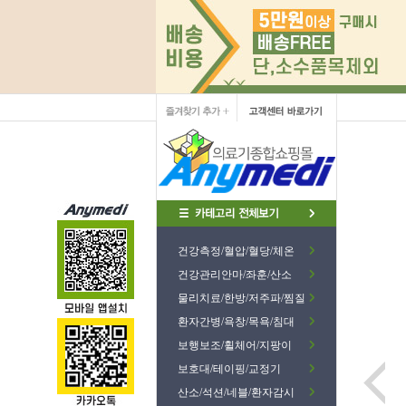
건강측정/혈압/혈당/체온
건강관리안마/좌훈/산소
물리치료/한방/저주파/찜질
환자간병/욕창/목욕/침대
보행보조/휠체어/지팡이
보호대/테이핑/교정기
산소/석션/네블/환자감시