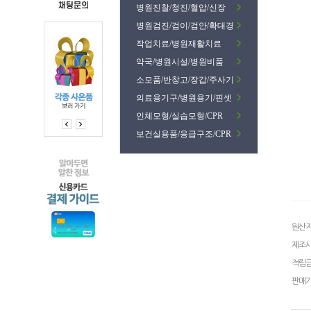
병원진찰/청진/혈압/신장
병원검진/검이/검안/확대경
작업치료/병원재활치료
약국/병원시설/병원비품
소모품/반창고/장갑/주사기
의료용기구/병원용기/핀셋
인체모형/실습모형/CPR
보건실용품/응급구조/CPR
원산
제조
적립
판매