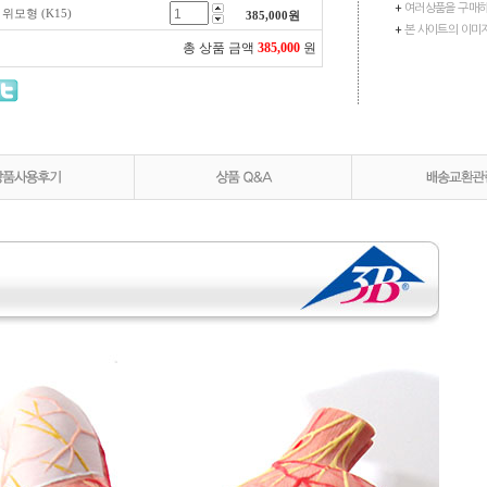
+
여러상품을 구매하
] 위모형 (K15)
385,000
원
+
본 사이트의 이미
총 상품 금액
385,000
원