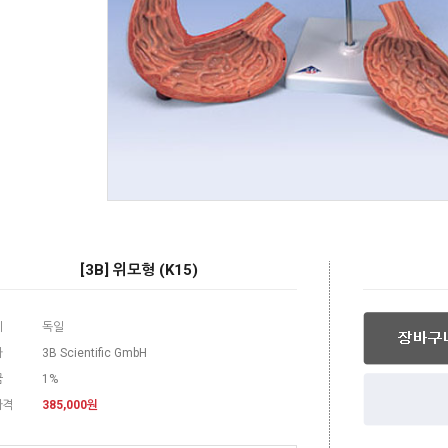
[3B] 위모형 (K15)
지
독일
사
3B Scientific GmbH
금
1%
가격
385,000
원