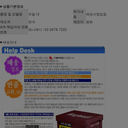
■ 상품기본정보
허가내
품명 및 모델명
유발 대
해당사항없음
용
제조국
한국
제조자
평화
A/S 책임자와 전화
애니메디 / 02-2678-7222
번호
■ 배송안내