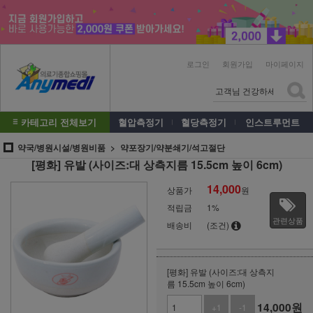
로그인
회원가입
마이페이지
카테고리 전체보기
혈압측정기
혈당측정기
인스트루먼트
약국/병원시설/병원비품
약포장기/약분쇄기/석고절단
[평화] 유발 (사이즈:대 상측지름 15.5cm 높이 6cm)
14,000
상품가
원
적립금
1%
관련상품
배송비
(조건)
[평화] 유발 (사이즈:대 상측지
름 15.5cm 높이 6cm)
14,000
원
+1
-1