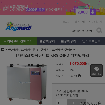
로그인
회원가입
마이페이지
카테고리 전체보기
혈압측정기
혈당측정기
인스트루먼트
약국/병원시설/병원비품
핫팩유니트/면핫팩/핫팩커버
[카리스] 핫팩유니트 KRS-24PD 디지털타입
1,070,000
상품가
원
적립금
1%
관련상품
배송비
(조건)
[카리스] 핫팩유니트 KRS-
24PD 디지털타입
1,070,000
원
+1
-1